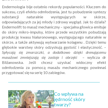
Endermologia bije ostatnio rekordy popularności. Kluczem do
sukcesu, czyli efektu odmłodzenia, jest tu pobudzenie syntezy
substancji naturalnie występujących w skórze,
odpowiadających za jej młody i zdrowy wygląd. Jak to działa?
Endermolift to masaż mechaniczny – specjalna głowica emituje
do skóry mikro-impulsy, które przede wszystkim pobudzają
produkcję kwasu hialuronowego, występującego naturalnie w
skórze, a także aktywują wytwarzanie kolagenu . Dzięki temu
głębokie warstwy skóry odzyskują gęstość i elastyczność. –
Spłycają się zmarszczki, a dodatkowo dzięki drenującemu
masażowi zmniejszają się zastoje i obrzęki
– wylicza dr
Bliżanowska. Jeśli chcesz uzyskać widoczny efekt
odmłodzenia za pomocą masażu mechanicznego powinnaś
przygotować się na serię 10 zabiegów.
Co wpływa na
jędrność skóry
twarzy?