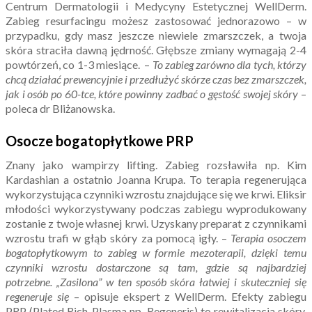
Centrum Dermatologii i Medycyny Estetycznej WellDerm.
Zabieg resurfacingu możesz zastosować jednorazowo – w
przypadku, gdy masz jeszcze niewiele zmarszczek, a twoja
skóra straciła dawną jędrność. Głębsze zmiany wymagają 2-4
powtórzeń, co 1-3 miesiące. –
To zabieg zarówno dla tych, którzy
chcą działać prewencyjnie i przedłużyć skórze czas bez zmarszczek,
jak i osób po 60-tce, które powinny zadbać o gęstość swojej skóry
–
poleca dr Bliżanowska.
Osocze bogatopłytkowe PRP
Znany jako wampirzy lifting. Zabieg rozsławiła np. Kim
Kardashian a ostatnio Joanna Krupa. To terapia regenerująca
wykorzystująca czynniki wzrostu znajdujące się we krwi. Eliksir
młodości wykorzystywany podczas zabiegu wyprodukowany
zostanie z twoje własnej krwi. Uzyskany preparat z czynnikami
wzrostu trafi w głąb skóry za pomocą igły. –
Terapia osoczem
bogatopłytkowym
to zabieg w formie mezoterapii, dzięki temu
czynniki wzrostu dostarczone są tam, gdzie są najbardziej
potrzebne.
„Zasilona” w ten sposób skóra łatwiej i skuteczniej się
regeneruje się
– opisuje ekspert z WellDerm. Efekty zabiegu
PRP (Plated Rich-Plasma np. Regeneris) to rewitalizacja skóry,