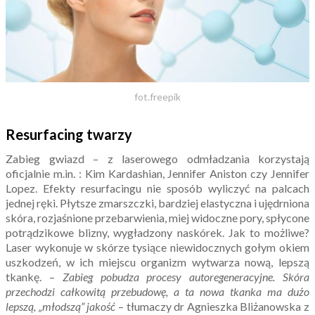
fot.freepik
Resurfacing twarzy
Zabieg gwiazd – z laserowego odmładzania korzystają
oficjalnie m.in. : Kim Kardashian, Jennifer Aniston czy Jennifer
Lopez. Efekty resurfacingu nie sposób wyliczyć na palcach
jednej ręki. Płytsze zmarszczki, bardziej elastyczna i ujędrniona
skóra, rozjaśnione przebarwienia, miej widoczne pory, spłycone
potrądzikowe blizny, wygładzony naskórek. Jak to możliwe?
Laser wykonuje w skórze tysiące niewidocznych gołym okiem
uszkodzeń, w ich miejscu organizm wytwarza nową, lepszą
tkankę. –
Zabieg pobudza procesy autoregeneracyjne. Skóra
przechodzi całkowitą przebudowę, a ta nowa tkanka ma dużo
lepszą, „młodszą” jakość
– tłumaczy dr Agnieszka Bliżanowska z