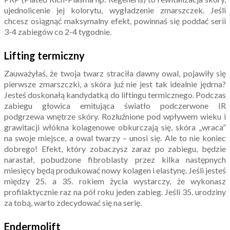
ujednolicenie jej kolorytu, wygładzenie zmarszczek. Jeśli
chcesz osiągnąć maksymalny efekt, powinnaś się poddać serii
3-4 zabiegów co 2-4 tygodnie.
Lifting termiczny
Zauważyłaś, że twoja twarz straciła dawny owal, pojawiły się
pierwsze zmarszczki, a skóra już nie jest tak idealnie jędrna?
Jesteś doskonałą kandydatką do liftingu termicznego. Podczas
zabiegu głowica emitująca światło podczerwone IR
podgrzewa wnętrze skóry. Rozluźnione pod wpływem wieku i
grawitacji włókna kolagenowe obkurczają się, skóra „wraca”
na swoje miejsce, a owal twarzy – unosi się. Ale to nie koniec
dobrego! Efekt, który zobaczysz zaraz po zabiegu, będzie
narastał, pobudzone fibroblasty przez kilka następnych
miesięcy będą produkować nowy kolagen i elastynę. Jeśli jesteś
między 25. a 35. rokiem życia wystarczy, że wykonasz
profilaktycznie raz na pół roku jeden zabieg. Jeśli 35. urodziny
za tobą, warto zdecydować się na serię.
Endermolift