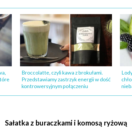
wa,
Broccolatte, czyli kawa z brokułami.
Lody
które
Przedstawiamy zastrzyk energii w dość
chło
kontrowersyjnym połączeniu
nieb
Sałatka z buraczkami i komosą ryżową