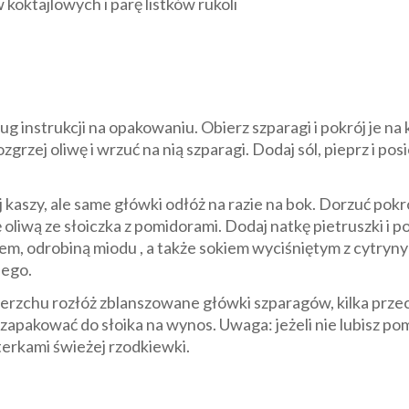
 koktajlowych i parę listków rukoli
g instrukcji na opakowaniu. Obierz szparagi i pokrój je na
ozgrzej oliwę i wrzuć na nią szparagi. Dodaj sól, pieprz i 
kaszy, ale same główki odłóż na razie na bok. Dorzuć pok
 oliwą ze słoiczka z pomidorami. Dodaj natkę pietruszki i 
, odrobiną miodu , a także sokiem wyciśniętym z cytryny i 
iego.
ierzchu rozłóż zblanszowane główki szparagów, kilka przec
eż zapakować do słoika na wynos. Uwaga: jeżeli nie lubisz 
terkami świeżej rzodkiewki.