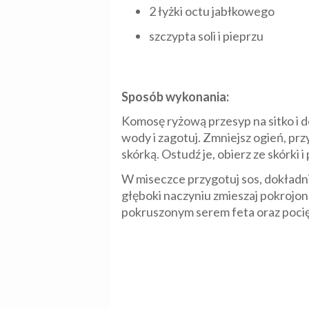
2 łyżki octu jabłkowego
szczypta soli i pieprzu
Sposób wykonania:
Komosę ryżową przesyp na sitko i d
wody i zagotuj. Zmniejsz ogień, pr
skórką. Ostudź je, obierz ze skórki
W miseczce przygotuj sos, dokładni
głęboki naczyniu zmieszaj pokrojone
pokruszonym serem feta oraz pocię