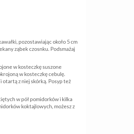
 kawałki, pozostawiając około 5 cm
posiekany ząbek czosnku. Podsmażaj
rojone w kosteczkę suszone
pokrojoną w kosteczkę cebulę.
otartą z niej skórką. Posyp też
iętych w pół pomidorków i kilka
pomidorków koktajlowych, możesz z