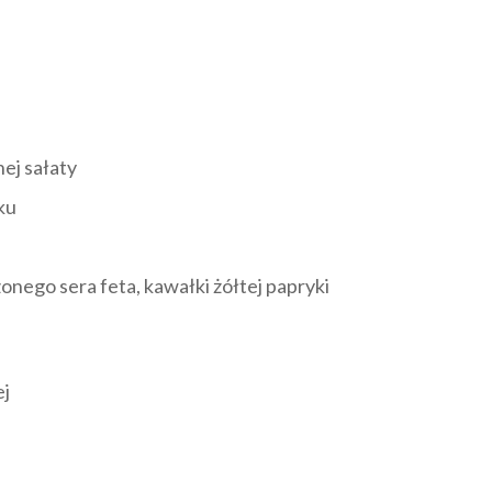
nej sałaty
ku
onego sera feta, kawałki żółtej papryki
ej