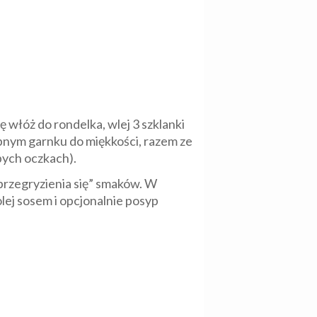
włóż do rondelka, wlej 3 szklanki
obnym garnku do miękkości, razem ze
ubych oczkach).
„przegryzienia się” smaków. W
olej sosem i opcjonalnie posyp