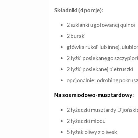
Składniki (4 porcje):
2 szklanki ugotowanej quinoi
2 buraki
główka rukoli lub innej, ulubio
2 łyżki posiekanego szczypior
2 łyżki posiekanej pietruszki
opcjonalnie: odrobinę pokrusz
Na sos miodowo-musztardowy:
2 łyżeczki musztardy Dijoński
2 łyżeczki miodu
5 łyżek oliwy z oliwek