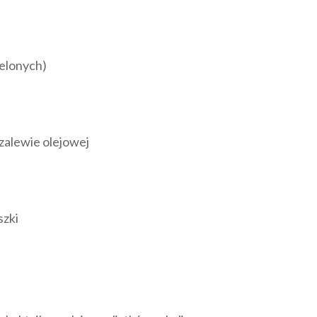
ielonych)
zalewie olejowej
szki