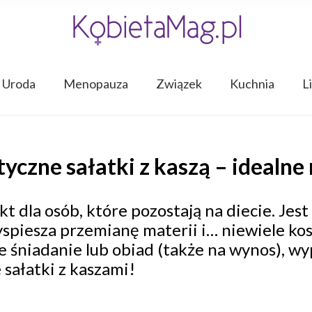
Uroda
Menopauza
Związek
Kuchnia
L
tyczne sałatki z kaszą – idealne 
t dla osób, które pozostają na diecie. Jest
piesza przemianę materii i… niewiele kosz
 śniadanie lub obiad (także na wynos), wy
sałatki z kaszami!