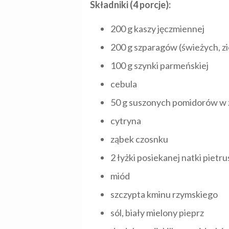
Składniki (4 porcje):
200 g kaszy jęczmiennej
200 g szparagów (świeżych, z
100 g szynki parmeńskiej
cebula
50 g suszonych pomidorów w 
cytryna
ząbek czosnku
2 łyżki posiekanej natki pietru
miód
szczypta kminu rzymskiego
sól, biały mielony pieprz