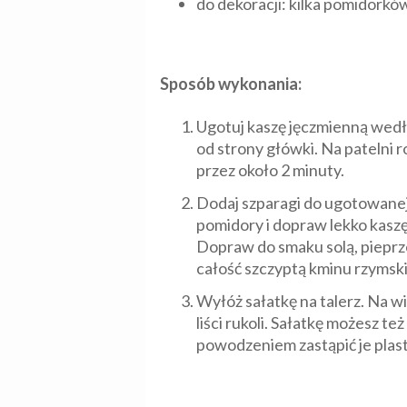
do dekoracji: kilka pomidorków
Sposób wykonania:
Ugotuj kaszę jęczmienną wedłu
od strony główki. Na patelni r
przez około 2 minuty.
Dodaj szparagi do ugotowanej 
pomidory i dopraw lekko kaszę
Dopraw do smaku solą, pieprzem
całość szczyptą kminu rzymsk
Wyłóż sałatkę na talerz. Na w
liści rukoli. Sałatkę możesz t
powodzeniem zastąpić je plas