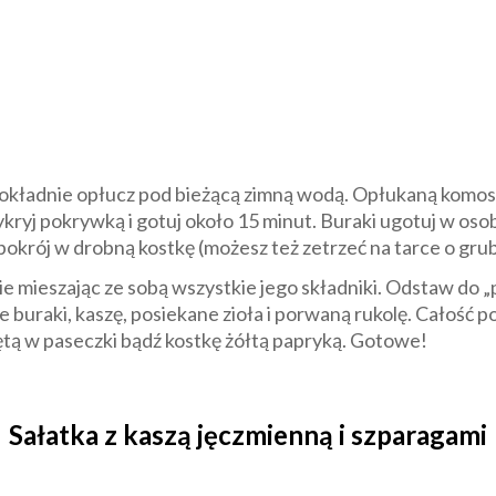
okładnie opłucz pod bieżącą zimną wodą. Opłukaną komosę 
zykryj pokrywką i gotuj około 15 minut. Buraki ugotuj w os
 i pokrój w drobną kostkę (możesz też zetrzeć na tarce o gr
e mieszając ze sobą wszystkie jego składniki. Odstaw do 
 buraki, kaszę, posiekane zioła i porwaną rukolę. Całość p
tą w paseczki bądź kostkę żółtą papryką. Gotowe!
Sałatka z kaszą jęczmienną i szparagami