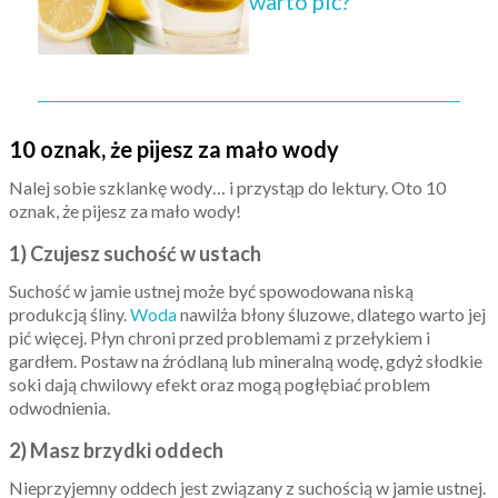
warto pić?
10 oznak, że pijesz za mało wody
Nalej sobie szklankę wody… i przystąp do lektury. Oto 10
oznak, że pijesz za mało wody!
1) Czujesz suchość w ustach
Suchość w jamie ustnej może być spowodowana niską
produkcją śliny.
Woda
nawilża błony śluzowe, dlatego warto jej
pić więcej. Płyn chroni przed problemami z przełykiem i
gardłem. Postaw na źródlaną lub mineralną wodę, gdyż słodkie
soki dają chwilowy efekt oraz mogą pogłębiać problem
odwodnienia.
2) Masz brzydki oddech
Nieprzyjemny oddech jest związany z suchością w jamie ustnej.