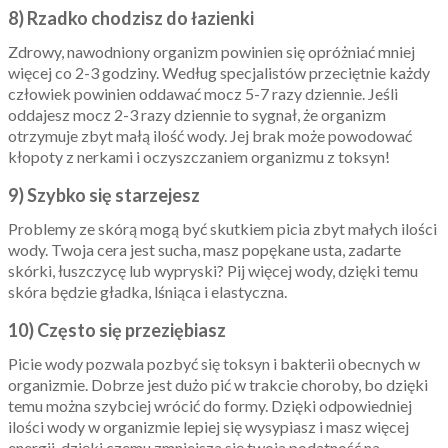
8) Rzadko chodzisz do łazienki
Zdrowy, nawodniony organizm powinien się opróżniać mniej
więcej co 2-3 godziny. Według specjalistów przeciętnie każdy
człowiek powinien oddawać mocz 5-7 razy dziennie. Jeśli
oddajesz mocz 2-3 razy dziennie to sygnał, że organizm
otrzymuje zbyt małą ilość wody. Jej brak może powodować
kłopoty z nerkami i oczyszczaniem organizmu z toksyn!
9) Szybko się starzejesz
Problemy ze skórą mogą być skutkiem picia zbyt małych ilości
wody. Twoja cera jest sucha, masz popękane usta, zadarte
skórki, łuszczycę lub wypryski? Pij więcej wody, dzięki temu
skóra będzie gładka, lśniąca i elastyczna.
10) Często się przeziębiasz
Picie wody pozwala pozbyć się toksyn i bakterii obecnych w
organizmie. Dobrze jest dużo pić w trakcie choroby, bo dzięki
temu można szybciej wrócić do formy. Dzięki odpowiedniej
ilości wody w organizmie lepiej się wysypiasz i masz więcej
energii, dzięki czemu zmniejsza się twoja podatność na