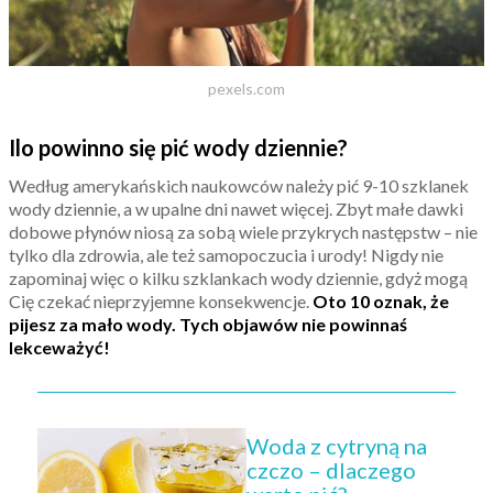
pexels.com
Ilo powinno się pić wody dziennie?
Według amerykańskich naukowców należy pić 9-10 szklanek
wody dziennie, a w upalne dni nawet więcej. Zbyt małe dawki
dobowe płynów niosą za sobą wiele przykrych następstw – nie
tylko dla zdrowia, ale też samopoczucia i urody! Nigdy nie
zapominaj więc o kilku szklankach wody dziennie, gdyż mogą
Cię czekać nieprzyjemne konsekwencje.
Oto 10 oznak, że
pijesz za mało wody. Tych objawów nie powinnaś
lekceważyć!
Woda z cytryną na
czczo – dlaczego