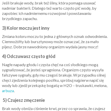
Jeśli brakuje wody, brak też śliny, która pomaga usuwać
nadmiar bakterii. Dlatego też warto często pić wodę, by
zapobiec ich nadmiernemu rozwojowi i powstawaniu
brzydkiego zapachu.
3) Kolor moczu jest inny
Zmiana koloru moczu to jedna z głównych oznak odwodnienia.
Ciemnożółty lub bursztynowy może oznaczać, że za mało
pijesz. Dobrze nawodniony organizm wydala jasny mocz!
4) Odczuwasz często głód
Nagłe napady głodu i częsta chęć na coś słodkiego mogą
sygnalizować, że jesteś spragniona. Organizm często wysyła
fałszywe sygnały, gdy mu czegoś brakuje. W przypadku silnej
chęci zjedzenia kolejnego posiłku, spróbuj najpierw napić się
wody lub zjedź przekąskę bogatą w H2O – truskawki, melona,
arbuza
.
5) Czujesz zmęczenie
Brak wody obniża ciśnienie krwi, przez co sprawia, że czujesz