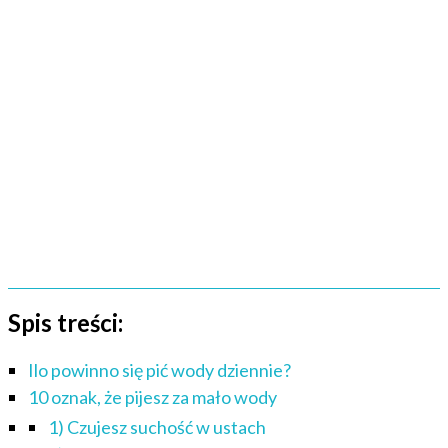
Spis treści:
Ilo powinno się pić wody dziennie?
10 oznak, że pijesz za mało wody
1) Czujesz suchość w ustach