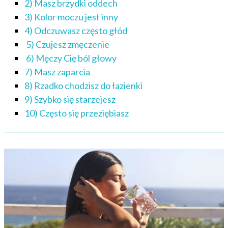
2) Masz brzydki oddech
3) Kolor moczu jest inny
4) Odczuwasz często głód
5) Czujesz zmęczenie
6) Męczy Cię ból głowy
7) Masz zaparcia
8) Rzadko chodzisz do łazienki
9) Szybko się starzejesz
10) Często się przeziębiasz