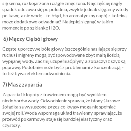
się senna, rozkojarzona i ciągle zmęczona. Najczęściej nagły
spadek odczuwa się po południu, zwykle jednak sięgamy wtedy
po kawę, a nie wodę – to błąd, bo aromatyczny napój z kofeiną
może dodatkowo odwadniać! Najlepiej sięgnąć w takim
momencie po szklankę H2O.
6) Męczy Cię ból głowy
Częste, uporczywe bóle głowy (szczególnie nasilające się przy
ruchu) i migreny mogą być spowodowane zbyt małą ilością
wypijanej wody. Zacznij uzupełniać płyny, a zobaczysz szybką
poprawę. Podobnie może być z problemami z koncentracją –
to też bywa efektem odwodnienia.
7) Masz zaparcia
Zaparcia i kłopoty z trawieniem mogą być wynikiem
niedoborów wody. Odwodnienie sprawia, że błony śluzowe
żołądka są wysuszone, przez co kwasy mogą nie spełniać
swojej roli. Woda wspomaga układ trawienny, sprawiając, że
przewód pokarmowy staje się bardziej elastyczny oraz
czystszy.